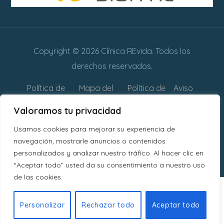
Copyright © 2026 Clínica REvida. Todos los
derechos reservados.
Política de
Mapa del
Política de
Aviso
privacidad
sitio web
cookies
legal
Valoramos tu privacidad
Declaración
Usamos cookies para mejorar su experiencia de
de
navegación, mostrarle anuncios o contenidos
personalizados y analizar nuestro tráfico. Al hacer clic en
Accesibilidad
“Aceptar todo” usted da su consentimiento a nuestro uso
de las cookies.
Personalizar
Rechazar todo
Aceptar todo