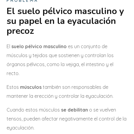
PROBLEMA
El suelo pélvico masculino y
su papel en la eyaculación
precoz
El
suelo pélvico masculino
es un conjunto de
músculos y tejidos que sostienen y controlan los
órganos pélvicos, como la vejiga, el intestino y el
recto.
Estos
músculos
también son responsables de
mantener la erección y controlar la eyaculación.
Cuando estos músculos
se debilitan
o se vuelven
tensos, pueden afectar negativamente el control de la
eyaculación.