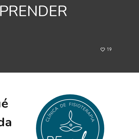
MPRENDER
19
ué
da