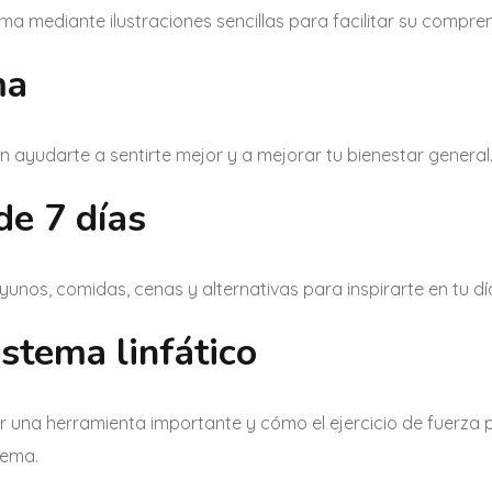
ma mediante ilustraciones sencillas para facilitar su compren
ma
ayudarte a sentirte mejor y a mejorar tu bienestar general
de 7 días
unos, comidas, cenas y alternativas para inspirarte en tu día
stema linfático
 una herramienta importante y cómo el ejercicio de fuerza
dema.