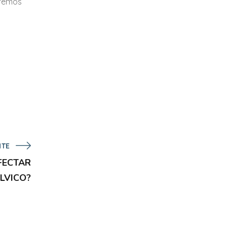
aremos
NTE
FECTAR
LVICO?