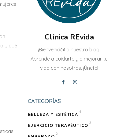
mujeres
Clínica REvida
con
po y qué
¡Bienvenid@ a nuestro blog!
Aprende a cuidarte y a mejorar tu
vida con nosotras. ¡Únete!
CATEGORÍAS
4
BELLEZA Y ESTÉTICA
2
EJERCICIO TERAPÉUTICO
sticas
2
EMBARAZO