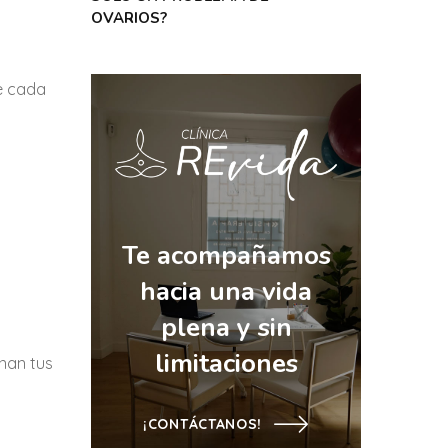
OVARIOS?
e cada
Te acompañamos
hacia una vida
plena y sin
limitaciones
nan tus
¡CONTÁCTANOS!