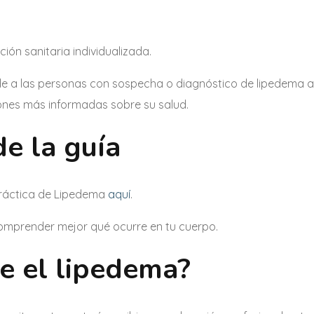
ción sanitaria individualizada.
de a las personas con sospecha o diagnóstico de lipedema a
ones más informadas sobre su salud.
de la guía
Práctica de Lipedema
aquí
.
comprender mejor qué ocurre en tu cuerpo.
e el lipedema?