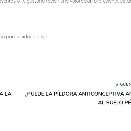
escritos o te gustaría recibir una valoración profesional, est
o para cuidarlo mejor.
SIGUE
A LA
¿PUEDE LA PÍLDORA ANTICONCEPTIVA A
AL SUELO PÉ