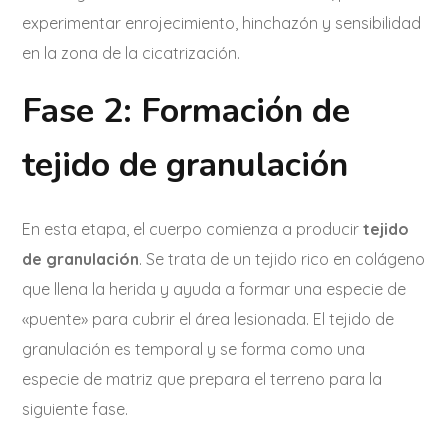
experimentar enrojecimiento, hinchazón y sensibilidad
en la zona de la cicatrización.
Fase 2: Formación de
tejido de granulación
En esta etapa, el cuerpo comienza a producir
tejido
de granulación
. Se trata de un tejido rico en colágeno
que llena la herida y ayuda a formar una especie de
«puente» para cubrir el área lesionada. El tejido de
granulación es temporal y se forma como una
especie de matriz que prepara el terreno para la
siguiente fase.