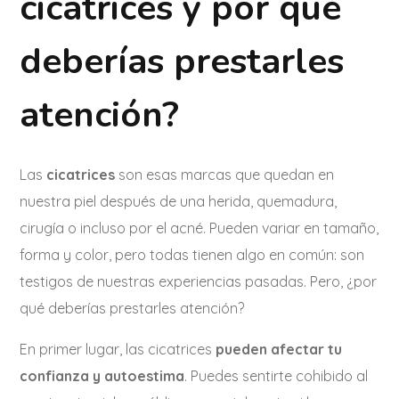
cicatrices y por qué
deberías prestarles
atención?
Las
cicatrices
son esas marcas que quedan en
nuestra piel después de una herida, quemadura,
cirugía o incluso por el acné. Pueden variar en tamaño,
forma y color, pero todas tienen algo en común: son
testigos de nuestras experiencias pasadas. Pero, ¿por
qué deberías prestarles atención?
En primer lugar, las cicatrices
pueden afectar tu
confianza y autoestima
. Puedes sentirte cohibido al