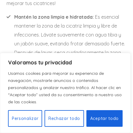
mejorar tus cicatrices!
Mantén la zona limpia e hidratada:
Es esencial
mantener la zona de la cicatriz limpia y libre de
infecciones. Lávate suavemente con agua tibia y
un jabón suave, evitando frotar demasiado fuerte.
Después de lavar, seca cuidadosamente la zona
con una toalla limpia y suave. Luego, aplica una
Valoramos tu privacidad
crema o loción recomendada por tu médico o
Usamos cookies para mejorar su experiencia de
fisioterapeuta para mantener la piel hidratada y
navegación, mostrarle anuncios o contenidos
personalizados y analizar nuestro tráfico. Al hacer clic en
promover la elasticidad.
“Aceptar todo” usted da su consentimiento a nuestro uso
Protege la cicatriz del sol:
La exposición al sol
de las cookies.
puede causar hiperpigmentación y empeorar la
apariencia de las cicatrices. Por eso, es importante
Personalizar
Rechazar todo
Aceptar todo
proteger la zona afectada de los rayos solares